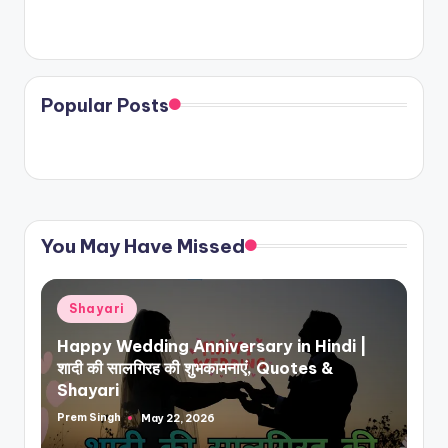
Popular Posts
You May Have Missed
Posted
Shayari
in
Happy Wedding Anniversary in Hindi |
शादी की सालगिरह की शुभकामनाएं, Quotes &
Shayari
Prem Singh
May 22, 2026
Posted
by