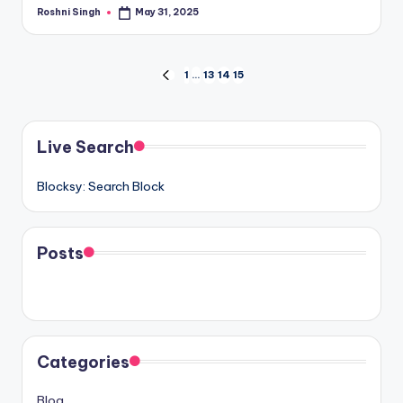
Roshni Singh
May 31, 2025
Posted
by
Posts
1
…
13
14
15
PREVIOUS
PAGE
pagination
Live Search
Blocksy: Search Block
Posts
Categories
Blog