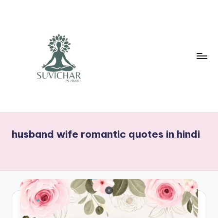
Skip
to
content
S
आज
का
U
सुविचार
husband wife romantic quotes in hindi
V
I
C
H
A