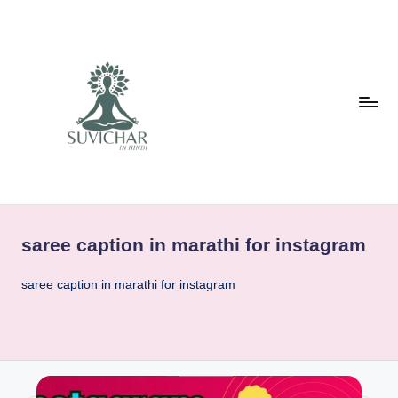
Skip
to
content
S
आज
का
U
सुविचार
saree caption in marathi for instagram
V
I
saree caption in marathi for instagram
C
H
A