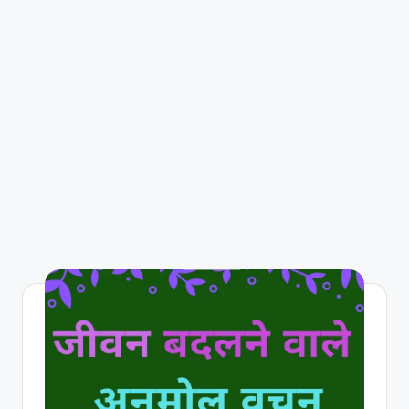
R
I
N
H
I
N
D
I