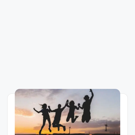
R
I
N
H
I
N
D
I